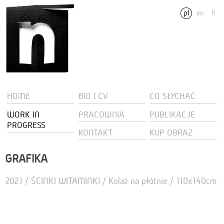
pl
en
fi
HOME
BIO I CV
CO SŁYCHAĆ
WORK IN
PRACOWNIA
PUBLIKACJE
PROGRESS
KONTAKT
KUP OBRAZ
GRAFIKA
2021 / ŚCINKI WITAMINKI / Kolaż na płótnie / 110x140cm