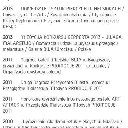
2015
UNIVERSYTET SZTUK PIĘKNYCH W HELSINKACH /
University of the Arts / Kuvataideakatemia / Wyróżnienie
Pracy Dyplomowej i Przyznanie Grantu fundowanego przez
KESKO
2013
11 EDYCJA KONKURSU GEPPERTA 2013 - UWAGA
MALARSTWO / Nominacja i udział w wystawie przeglądu
malarstwa / Galeria BWA Wrocław / Polska
2011
Nagroda Galerii Miejskiej BWA w Bydgoszczy
przyznanej w Konkursie PROMOCJE 2011 w Legnicy /
Organizacja wystawy solowej
2011
Druga Nagroda Prezydenta Miasta Legnica w
Przeglądzie Malarstwa Młodych PROMOCJE 2011
2011
Honorowe wyróżnienie internetowego portalu ART
ATTACK w Przeglądzie Malarstwa Młodych PROMOCJE
2011
2010
Wyróżnienie Akademii Sztuk Pięknych w Gdańsku /
Udział w Międzynarodowym Studenckim Biennale Sztuki w