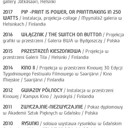
gallery Jätkäsaari; Helsinki
2017
PIP -PRINT IS POWER, OR PRINTMAKING IN 250
WATTS
/ Instalacja, projekcja-collage / Myymälä2 galeria w
Helsinkach / Finlandia
2016
WŁĄCZNIK / THE SWITCH ON BUTTON
/ Projekcja
grafiki w przestrzeni / Galeria BWA w Bydgoszczy / Polska
2015
PRZESTRZEŃ KIESZONKOWA
/ Projekcja w
przestrzeni Galerii Tila / Helsinki / Finlandia
2014
KINO II
/ Projekcja w przestrzeni Kinowej 30 Edycji
Tygodniowego Festiwalu Filmowego w Saarijärvi / Kino
Miejskie / Saarijärvi / Finlandia
2012
GWIAZDY PÓŁNOCY
/ Instalacja w przestrzeni
Kinowej / Kampus Kino / Jyväskylä / Finlandia
2011
ZWYCZAJNIE-NIEZWYCZAJNIE
/ Pokaz dyplomowy
w Akademii Sztuk Pięknych w Gdańsku / Polska
2010
RYSUNKI
/ solowa wystawa rysunków w Gdańskim