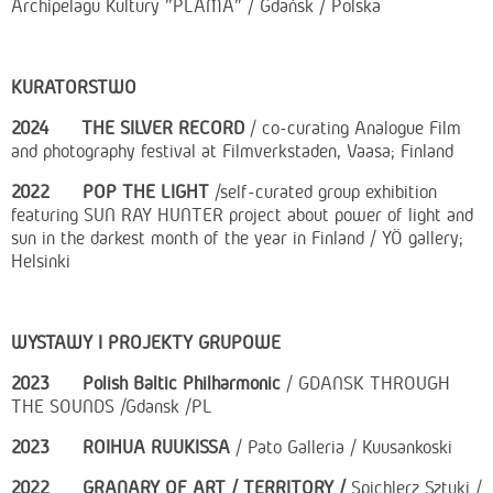
Archipelagu Kultury "PLAMA" / Gdańsk / Polska
KURATORSTWO
2024 THE SILVER RECORD
/ co-curating Analogue Film
and photography festival at Filmverkstaden, Vaasa; Finland
2022 POP THE LIGHT
/self-curated group exhibition
featuring SUN RAY HUNTER project about power of light and
sun in the darkest month of the year in Finland / YÖ gallery;
Helsinki
WYSTAWY I PROJEKTY GRUPOWE
2023 Polish Baltic Philharmonic
/ GDANSK THROUGH
THE SOUNDS /Gdansk /PL
2023 ROIHUA RUUKISSA
/ Pato Galleria / Kuusankoski
2022 GRANARY OF ART /
TERRITORY /
Spichlerz Sztuki /