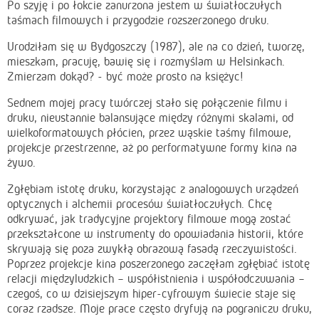
Po szyję i po łokcie zanurzona jestem w światłoczułych
taśmach filmowych i przygodzie rozszerzonego druku.
Urodziłam się w Bydgoszczy (1987), ale na co dzień, tworzę,
mieszkam, pracuję, bawię się i rozmyślam w Helsinkach.
Zmierzam dokąd? - być może prosto na księżyc!
Sednem mojej pracy twórczej stało się połączenie filmu i
druku, nieustannie balansujące między różnymi skalami, od
wielkoformatowych płócien, przez wąskie taśmy filmowe,
projekcje przestrzenne, aż po performatywne formy kina na
żywo.
Zgłębiam istotę druku, korzystając z analogowych urządzeń
optycznych i alchemii procesów światłoczułych. Chcę
odkrywać, jak tradycyjne projektory filmowe mogą zostać
przekształcone w instrumenty do opowiadania historii, które
skrywają się poza zwykłą obrazową fasadą rzeczywistości.
Poprzez projekcje kina poszerzonego zaczęłam zgłębiać istotę
relacji międzyludzkich – współistnienia i współodczuwania –
czegoś, co w dzisiejszym hiper-cyfrowym świecie staje się
coraz rzadsze. Moje prace często dryfują na pograniczu druku,