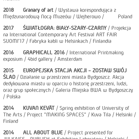
2018 Granary of art
/ Wystawa korespondująca z
Międzunarodową Nocą Muzeów / Wejherowo / Poland
2017
ŚWIATŁOGRA: BIAŁY-SZARY-CZARNY
/ Projekcja
na International Contemporary Art Festival ART FAIR
SUOMI'17 / Fabryka kabli w Helsinkach / Finlandia
2016
GRAPHICALL 2016
/ International Printmaking
exposium / 4bid gallery / Amsterdam
2015
EUROPEJSKA STACJA AKCJI – ZOSTAW SWÓJ
ŚLAD
/ Działanie w przestrzeni miasta Bydgoszcz. Akcja
dedykowana miastu w oparciu o historię przestrzeni, ludzi,
oraz grup społecznych / Galeria Miejska BWA w Bydgoszczy
/ Polska
2014
KUVAN KEVÄT
/ Spring exhibition of University of
The Arts / Project "MAKING SPACES" / Kuva Tila / Helsinki /
Finland
2014
ALL ABOUT BLUE
/ Project presented for