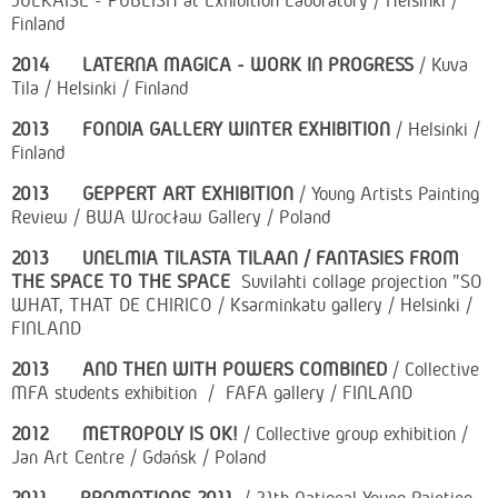
JULKAISE - PUBLISH at Exhibition Laboratory / Helsinki /
Finland
2014
LATERNA MAGICA - WORK IN PROGRESS
/ Kuva
Tila / Helsinki / Finland
2013
FONDIA GALLERY WINTER EXHIBITION
/ Helsinki /
Finland
2013
GEPPERT ART EXHIBITION
/ Young Artists Painting
Review / BWA Wrocław Gallery / Poland
2013
UNELMIA TILASTA TILAAN / FANTASIES FROM
THE SPACE TO THE SPACE
Suvilahti collage projection "SO
WHAT, THAT DE CHIRICO / Ksarminkatu gallery / Helsinki /
FINLAND
2013
AND THEN WITH POWERS COMBINED
/ Collective
MFA students exhibition / FAFA gallery / FINLAND
2012
METROPOLY IS OK!
/ Collective group exhibition /
Jan Art Centre / Gdańsk / Poland