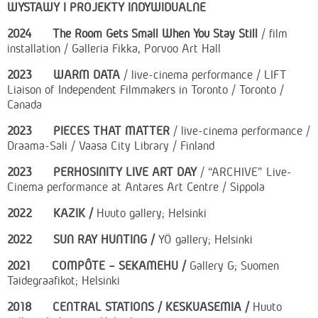
WYSTAWY I PROJEKTY INDYWIDUALNE
2024 The Room Gets Small When You Stay Still
/ film
installation / Galleria Fikka, Porvoo Art Hall
2023 WARM DATA
/ live-cinema performance / LIFT
Liaison of Independent Filmmakers in Toronto / Toronto /
Canada
2023 PIECES THAT MATTER
/ live-cinema performance /
Draama-Sali / Vaasa City Library / Finland
2023 PERHOSINITY LIVE ART DAY
/ “ARCHIVE” Live-
Cinema performance at Antares Art Centre / Sippola
2022 KAZIK /
Huuto gallery; Helsinki
2022 SUN RAY HUNTING /
YÖ gallery; Helsinki
2021 COMP
Ô
TE – SEKAMEHU /
Gallery G; Suomen
Taidegraafikot; Helsinki
2018 CENTRAL STATIONS / KESKUASEMIA /
Huuto