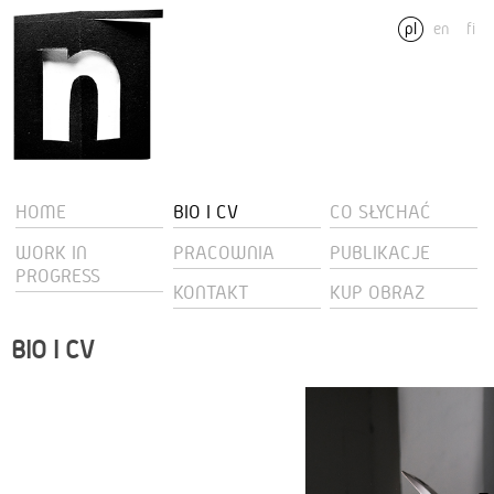
pl
en
fi
HOME
BIO I CV
CO SŁYCHAĆ
WORK IN
PRACOWNIA
PUBLIKACJE
PROGRESS
KONTAKT
KUP OBRAZ
BIO I CV