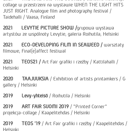
collage w przestrzeni na wystawie WHEN THE LIGHT HITS
JUST RIGHT. Analogue film and photography festival /
Taidehalli / Vaasa; Finland
2021 LEVYTIE PICTURE SHOW /
grupowa
wystawa
artystów ze wspólnoty Levytie; galeria Roihutila; Helsinki
2021 ECO-DEVELOPING FILM IN SEAWEED /
warsztaty
filmowe; Final(e)affect festiwal
2021 TEOS’21 /
Art Fair grafiki i rzeźby / Kattilahalli /
Helsinki
2020 TAAJUUKSIA
/ Exhibition of artists printamkers / G
gallery / Helsinki
2019 Levy-yhteisö
/ Roihutila / Helsinki
2019 ART FAIR SUOMI 2019
/ "Printed Corner"
projekcja-collage / Kaapelitehdas / Helsinki
2019 TEOS '19
/ Art Fair grafiki i rzeźby / Kaapelitehdas /
Helsinki