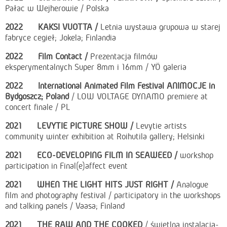
Pałac w Wejherowie / Polska
2022 KAKSI VUOTTA /
Letnia wystawa grupowa w starej
fabryce cegieł; Jokela; Finlandia
2022 Film Contact /
Prezentacja filmów
eksperymentalnych
Super 8mm i 16mm / YÖ galeria
2022 International Animated Film Festival ANIMOCJE in
Bydgoszcz; Poland
/ LOW VOLTAGE DYNAMO premiere at
concert finale / PL
2021 LEVYTIE PICTURE SHOW /
Levytie artists
community winter exhibition at Roihutila gallery; Helsinki
2021 ECO-DEVELOPING FILM IN SEAWEED /
workshop
participation in Final(e)affect event
2021 WHEN THE LIGHT HITS JUST RIGHT /
Analogue
film and photography festival / participatory in the workshops
and talking panels / Vaasa; Finland
2021 THE RAW AND THE COOKED
/ świetlna instalacja-