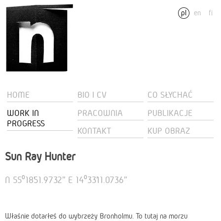
pl
en
fi
HOME
BIO I CV
CO SŁYCHAĆ
WORK IN
PRACOWNIA
PUBLIKACJE
PROGRESS
KONTAKT
KUP OBRAZ
Sun Ray Hunter
N 55⁰18’51.9732” E 14⁰33’11.0736”
Właśnie dotarłeś do wybrzeży Bronholmu. To tutaj na morzu