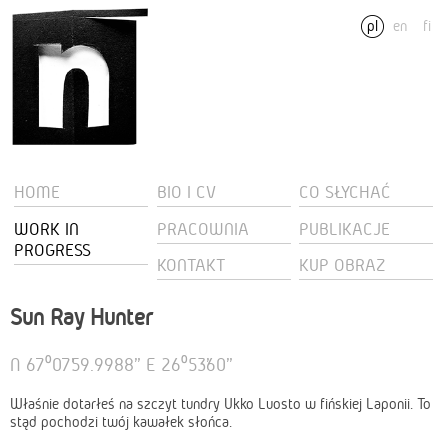
pl
en
fi
HOME
BIO I CV
CO SŁYCHAĆ
WORK IN
PRACOWNIA
PUBLIKACJE
PROGRESS
KONTAKT
KUP OBRAZ
Sun Ray Hunter
N 67⁰07’59.9988” E 26⁰53’60”
Właśnie dotarłeś na szczyt tundry Ukko Luosto w fińskiej Laponii. To
stąd pochodzi twój kawałek słońca.