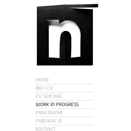
HOME
BIO I CV
CO SŁYCHAĆ
WORK IN PROGRESS
PRACOWNIA
PUBLIKACJE
KONTAKT