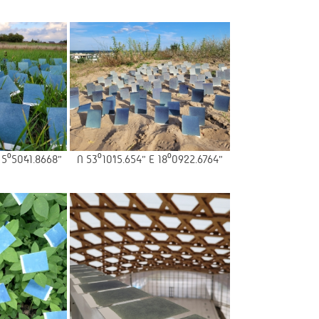
 5⁰50’41.8668”
N 53⁰10’15.654” E 18⁰09’22.6764”