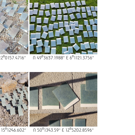
22⁰01’57.4716”
N 49⁰36’37.1988” E 6⁰11’21.3756”
 15⁰12’46.602”
N 50⁰13’43.59” E 12⁰52’02.8596”