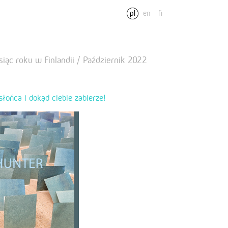
pl
en
fi
siąc roku w Finlandii / Październik 2022
łońca i dokąd ciebie zabierze!