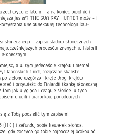
rzechwycone latem – a na koniec uwolnić i
iemniejsza jesień? THE SUN RAY HUNTER może – i
korzystania wielowiekowej technologii low-
 słonecznego – zapisu śladów słonecznych
 najwcześniejszych procesów znanych w historii
m słonecznym.
miejsc, a w tym jedenaście krajów i niemal
t lapońskich tundr, rozgrzane skaliste
po zielone wzgórza i kręte drogi krajów
zebrać i przywieźć do Finlandii tkankę słoneczną
ziłam jak wygląda i reaguje słońce w tych
zapisem chwili i warunków pogodowych
 się z Tobą podzielić tym zapisem!
3 (HKI) i zafunduj sobie kawałek słońca.
ze, gdy zaczyna go tobie najbardziej brakować.