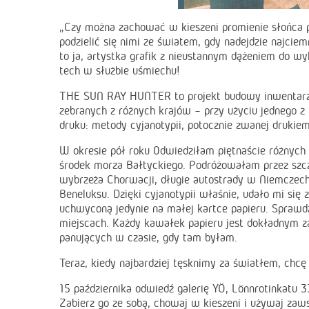
„Czy można zachować w kieszeni promienie słońca p
podzielić się nimi ze światem, gdy nadejdzie najc
to ja, artystka grafik z nieustannym dążeniem do wy
tech w służbie uśmiechu!
THE SUN RAY HUNTER to projekt budowy inwentarza
zebranych z różnych krajów – przy użyciu jednego z
druku: metody cyjanotypii, potocznie zwanej drukie
W okresie pół roku 0dwiedziłam piętnaście różnych 
środek morza Bałtyckiego. Podróżowałam przez szczy
wybrzeża Chorwacji, długie autostrady w Niemczech 
Beneluksu. Dzięki cyjanotypii właśnie, udało mi się 
uchwyconą jedynie na małej kartce papieru. Sprawd
miejscach. Każdy kawałek papieru jest dokładnym 
panujących w czasie, gdy tam byłam.
Teraz, kiedy najbardziej tęsknimy za światłem, chcę
15 października odwiedź galerię YÖ, Lönnrotinkatu 3
Zabierz go ze sobą, chowaj w kieszeni i używaj zaws