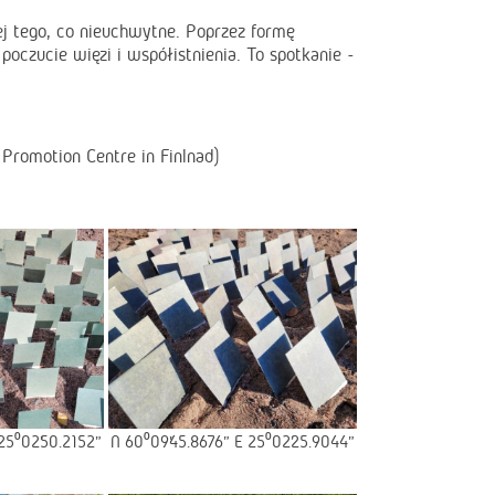
ej tego, co nieuchwytne. Poprzez formę
poczucie więzi i współistnienia. To spotkanie -
 Promotion Centre in Finlnad)
25⁰02’50.2152”
N 60⁰09’45.8676” E 25⁰02’25.9044”