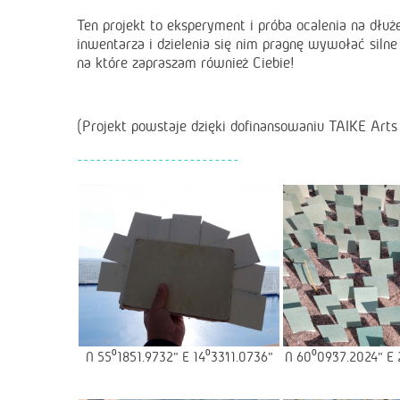
Ten projekt to eksperyment i próba ocalenia na dłuż
inwentarza i dzielenia się nim pragnę wywołać silne 
na które zapraszam również Ciebie!
(Projekt powstaje dzięki dofinansowaniu TAIKE Arts
--------------------------
N 55⁰18’51.9732” E 14⁰33’11.0736”
N 60⁰09’37.2024” E 