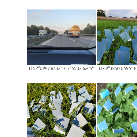
N 52⁰09’47.8332” E 7⁰45’02.6244”
N 49⁰38’50.0496” E