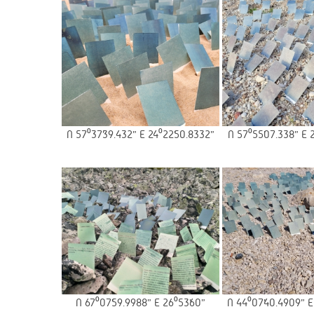
N 57⁰37’39.432” E 24⁰22’50.8332”
N 57⁰55’07.338” E 
N 67⁰07’59.9988” E 26⁰53’60”
N 44⁰07’40.4909” E